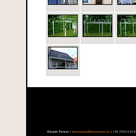
Gáspár Ferenc
|
kenesevas@kenesevas.hu
| +36 70/413-424