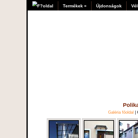
Termékek »
Újdonságok
Vé
Polik
Galéria főoldal
|