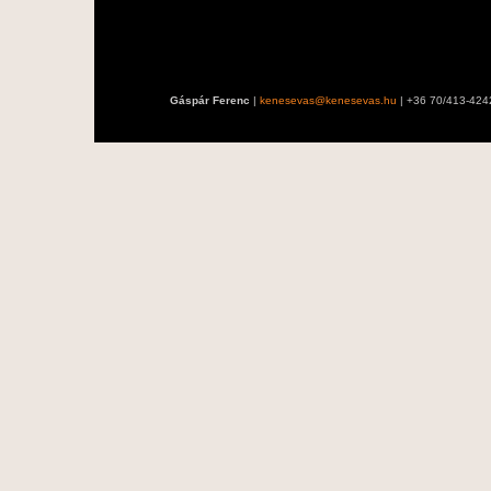
Gáspár Ferenc
|
kenesevas@kenesevas.hu
| +36 70/413-424