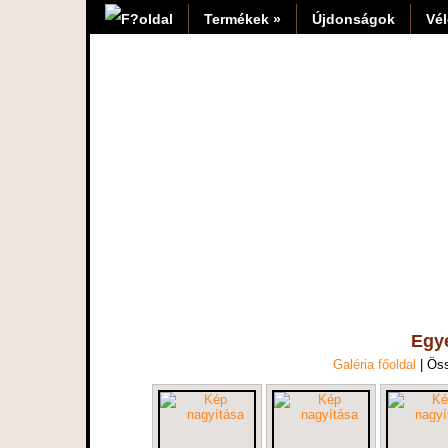
Termékek »
Újdonságok
Vé
Egy
Galéria főoldal
| Ös