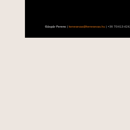
Gáspár Ferenc
|
kenesevas@kenesevas.hu
| +36 70/413-424