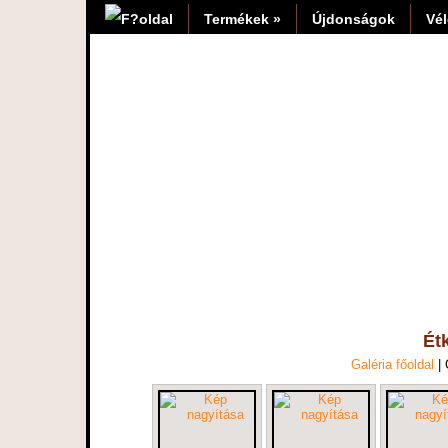
Termékek »
Újdonságok
Vé
Ét
Galéria főoldal
|