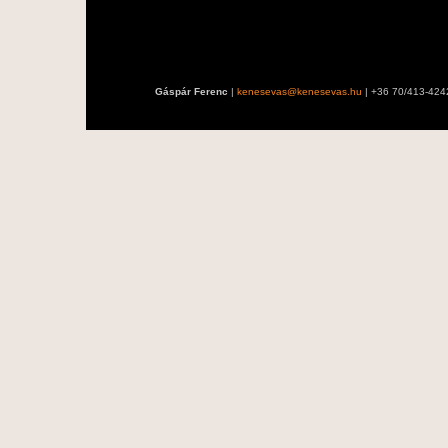
Gáspár Ferenc
|
kenesevas@kenesevas.hu
| +36 70/413-424