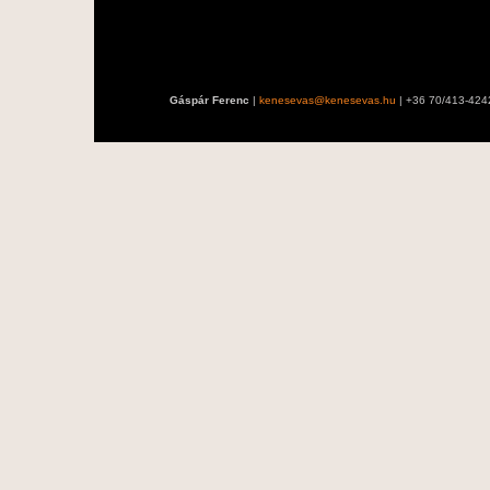
Gáspár Ferenc
|
kenesevas@kenesevas.hu
| +36 70/413-424