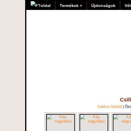
Termékek »
Újdonságok
Vé
Csil
Galéria főoldal
| Ös