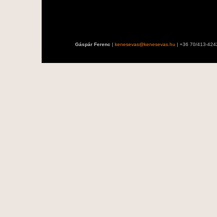
Gáspár Ferenc
|
kenesevas@kenesevas.hu
| +36 70/413-424