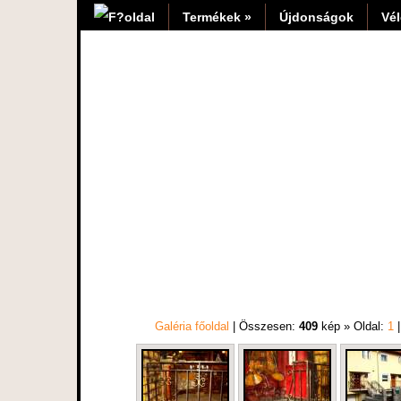
Termékek »
Újdonságok
Vé
Galéria főoldal
| Összesen:
409
kép » Oldal:
1