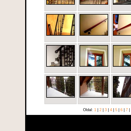
Oldal:
1
|
2
|
3
|
4
|
5
|
6
|
7
|