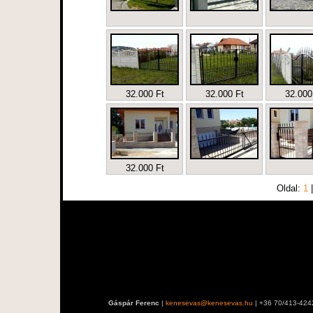
32.000 Ft
32.000 Ft
32.000
32.000 Ft
Oldal:
1
Gáspár Ferenc
|
kenesevas@kenesevas.hu
| +36 70/413-424