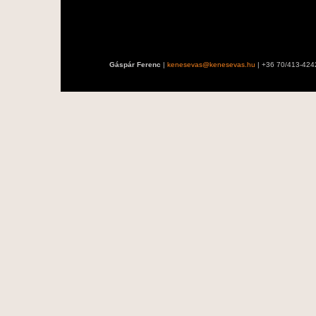
Gáspár Ferenc
|
kenesevas@kenesevas.hu
| +36 70/413-424