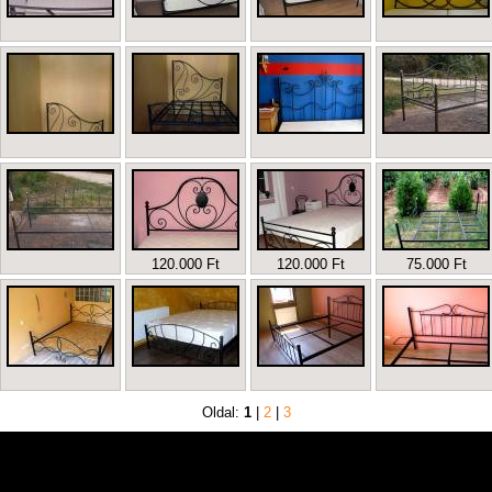
120.000 Ft
120.000 Ft
75.000 Ft
Oldal:
1
|
2
|
3