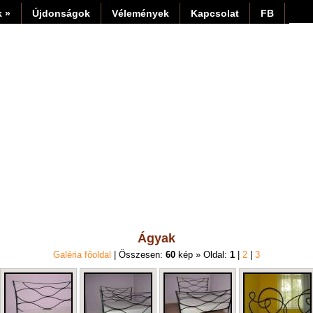
 »
Újdonságok
Vélemények
Kapcsolat
FB
Ágyak
Galéria főoldal
| Összesen:
60
kép » Oldal:
1
|
2
|
3