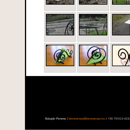
Gáspár Ferenc
|
kenesevas@kenesevas.hu
| +36 70/413-424