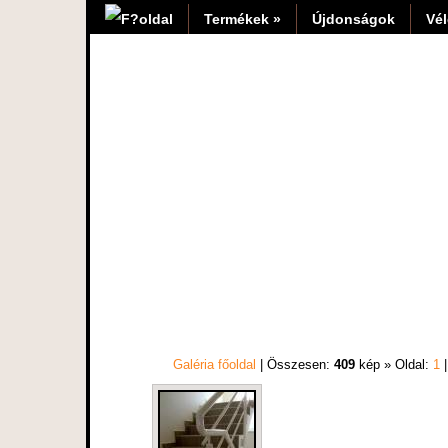
Termékek »
Újdonságok
Vé
Galéria főoldal
| Összesen:
409
kép » Oldal:
1