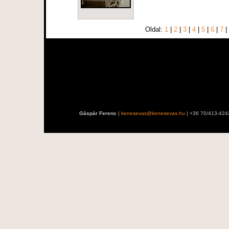
Oldal:
1
|
2
|
3
|
4
|
5
|
6
|
7
|
Gáspár Ferenc
|
kenesevas@kenesevas.hu
| +36 70/413-424