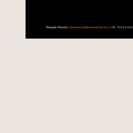
Gáspár Ferenc
|
kenesevas@kenesevas.hu
| +36 70/413-424